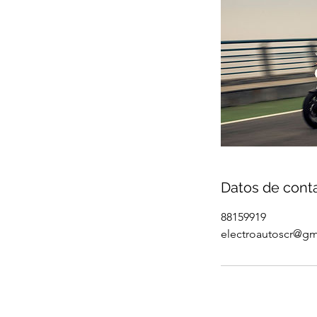
Datos de cont
88159919
electroautoscr@gm