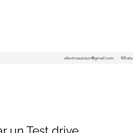
electroautoscr@gmail.com
Whatsa
r un Test drive